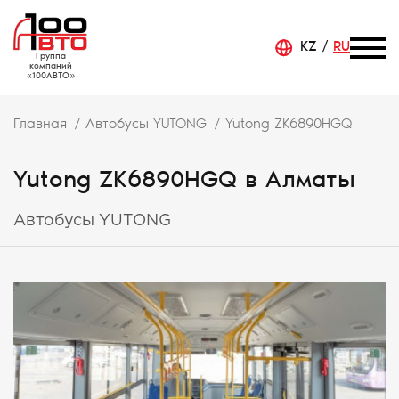
KZ
RU
Группа
компаний
«100АВТО»
Главная
Автобусы YUTONG
Yutong ZK6890HGQ
Yutong ZK6890HGQ в Алматы
Автобусы YUTONG