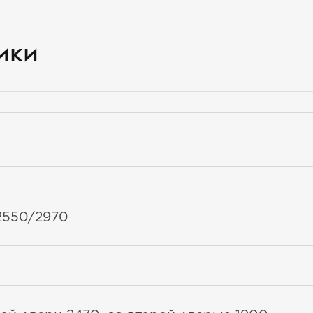
ики
2550/2970