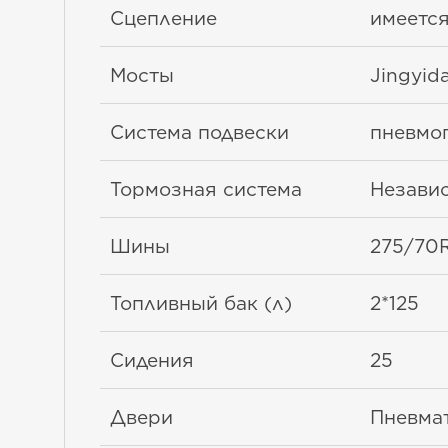
Сцепление
имеетс
Мосты
Jingyid
Система подвески
пневмо
Тормозная система
Незави
Шины
275/70R
Топливный бак (л)
2*125
Сидения
25
Двери
Пневмат