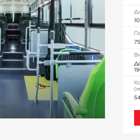
Д
1
П
7
В
Д
1
К
(м
5