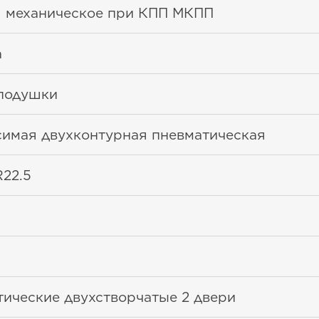
я механическое при КПП МКПП
a
подушки
симая двухконтурная пневматическая
22.5
ические двухстворчатые 2 двери