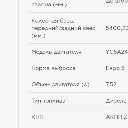
До втор
салона (мм.)
Колесная база,
передний/задний свес
5400,2
(мм.)
Модель двигателя
YC6A24
Норма выброса
Евро 5
Объем двигателя (л)
7,52
Тип топлива
Дизель
КПП
АКПП Z