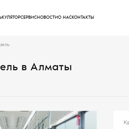
ЬКУЛЯТОР
СЕРВИС
НОВОСТИ
О НАС
КОНТАКТЫ
изель
зель в Алматы
К