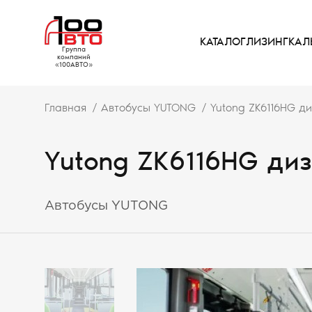
КАТАЛОГ
ЛИЗИНГ
КАЛ
Группа
компаний
«100АВТО»
Главная
Автобусы YUTONG
Yutong ZK6116HG д
Yutong ZK6116HG ди
Автобусы YUTONG