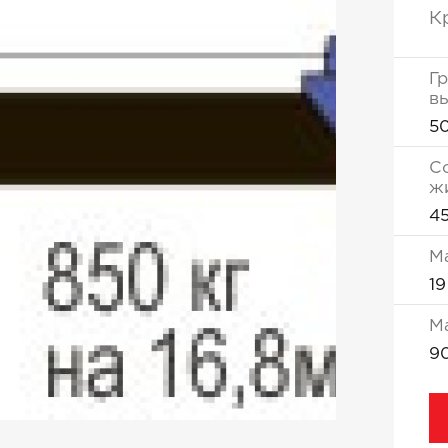
К
Г
вы
5
С
ж
4
М
19
М
9