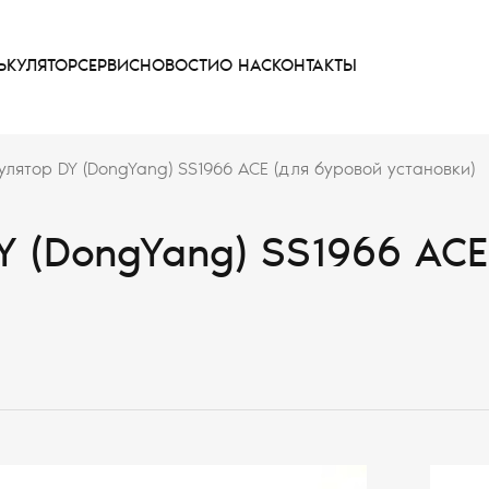
ЬКУЛЯТОР
СЕРВИС
НОВОСТИ
О НАС
КОНТАКТЫ
лятор DY (DongYang) SS1966 ACE (для буровой установки)
 (DongYang) SS1966 ACE