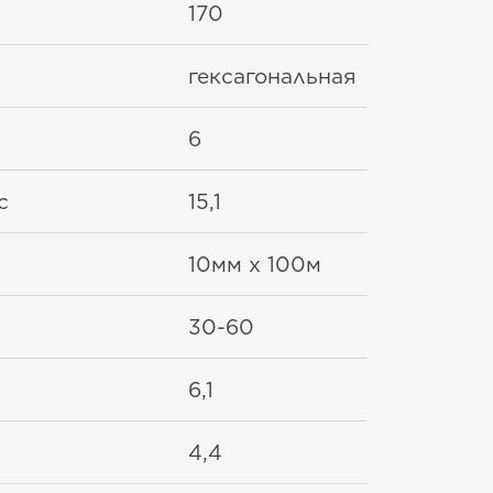
170
гексагональная
6
с
15,1
10мм x 100м
30-60
6,1
4,4