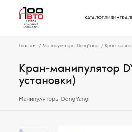
КАТАЛОГ
ЛИЗИНГ
КАЛ
Группа
компаний
«100АВТО»
Главная
Манипуляторы DongYang
Кран-манипу
Кран-манипулятор DY
установки)
Манипуляторы DongYang