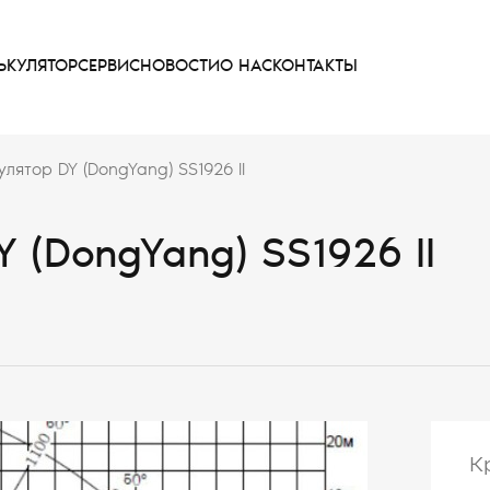
ЬКУЛЯТОР
СЕРВИС
НОВОСТИ
О НАС
КОНТАКТЫ
лятор DY (DongYang) SS1926 II
 (DongYang) SS1926 II
К