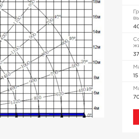
Г
вы
4
С
ж
3
М
15
М
7