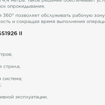
а 4,4 метра. Такое решение обеспечивает уст
иск опрокидывания.
я 360° позволяет обслуживать рабочую зону
ость и сокращая время выполнения операци
S1926 II
тров;
 стрела;
 система;
;
ивной эксплуатации.