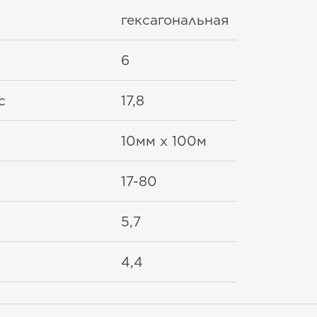
гексагональная
6
с
17,8
10мм x 100м
17-80
5,7
4,4