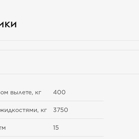
ики
ом вылете, кг
400
жидкостями, кг
3750
тм
15