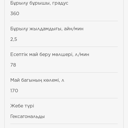
Бұрылу бұрышы, градус
360
Бұрылу жылдамдығы, айн/мин
2,5
Есептік май беру мөлшері, л/мин
78
Май багының көлемі, л
170
Жебе түрі
Гексагональды