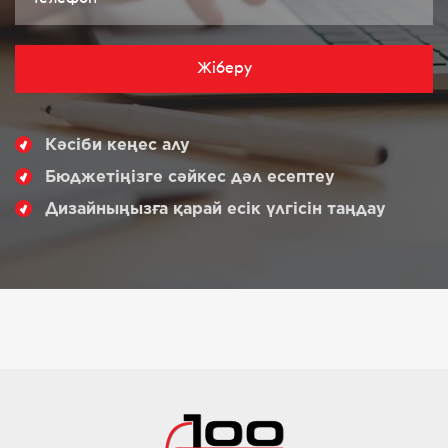
Жіберу
Кәсіби кеңес алу
Бюджетіңізге сәйкес дәл есептеу
Дизайныңызға қарай есік үлгісін таңдау