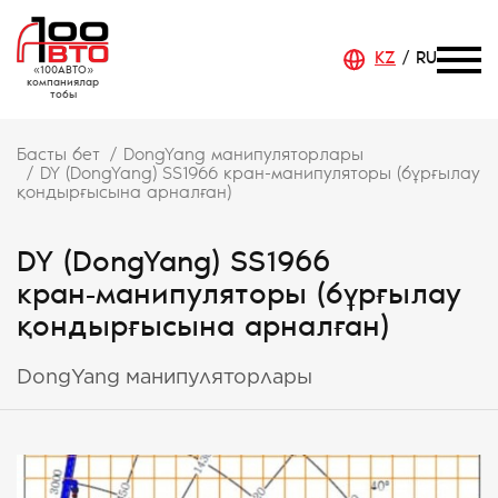
KZ
RU
«100АВТО»
компаниялар
тобы
Басты бет
DongYang манипуляторлары
DY (DongYang) SS1966 кран-манипуляторы (бұрғылау
қондырғысына арналған)
DY (DongYang) SS1966
кран‑манипуляторы (бұрғылау
қондырғысына арналған)
DongYang манипуляторлары