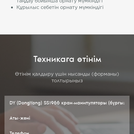
таңдау бойынша орнату мүмкіндігі
Құрылыс себетін орнату мүмкіндігі
Техникаға өтінім
Өтінім қалдыру үшін нысанды (форманы)
толтырыңыз