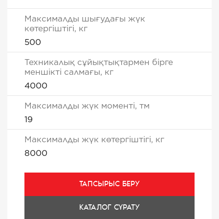
Максималды шығудағы жүк
көтергіштігі, кг
500
Техникалық сұйықтықтармен бірге
меншікті салмағы, кг
4000
Максималды жүк моменті, тм
19
Максималды жүк көтергіштігі, кг
8000
ТАПСЫРЫС БЕРУ
КАТАЛОГ СҰРАТУ