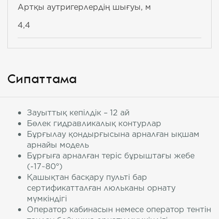
Артқы аутригерлердің шығуы, м
4,4
Сипаттама
Зауыттық кепілдік – 12 ай
Бөлек гидравликалық контурлар
Бұрғылау қондырғысына арналған ықшам
арнайы модель
Бұрғыға арналған теріс бұрыштағы жебе
(-17~80°)
Қашықтан басқару пульті бар
сертификатталған люльканы орнату
мүмкіндігі
Оператор кабинасын немесе оператор тентін