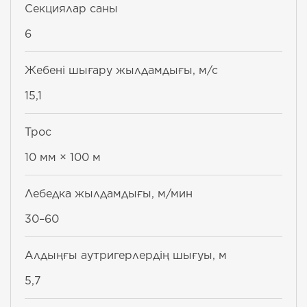
Секциялар саны
6
Жебені шығару жылдамдығы, м/с
15,1
Трос
10 мм × 100 м
Лебедка жылдамдығы, м/мин
30–60
Алдыңғы аутригерлердің шығуы, м
5,7