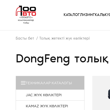
КАТАЛОГ
ЛИЗИНГ
КАЛЬКУ
«100АВТО»
компаниялар
тобы
Басты бет
Толық жетекті жүк көліктері
DongFeng толық 
ТЕХНИКАЛАР КАТАЛОГЫ
JAC ЖҮК КӨЛІКТЕРІ
KAMAZ ЖҮК КӨЛІКТЕРІ