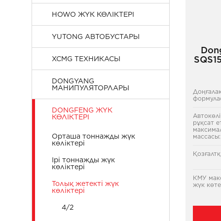
HOWO ЖҮК КӨЛІКТЕРІ
YUTONG АВТОБУСТАРЫ
Don
SQS1
XCMG ТЕХНИКАСЫ
DONGYANG
МАНИПУЛЯТОРЛАРЫ
Доңғала
формула
DONGFENG ЖҮК
Автокөлі
КӨЛІКТЕРІ
рұқсат е
максима
Орташа тоннажды жүк
массасы:
көліктері
Қозғалт
Ірі тоннажды жүк
көліктері
КМУ мак
Толық жетекті жүк
жүк көтер
көліктері
4/2