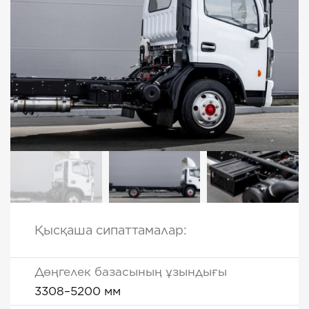
Қысқаша сипаттамалар:
Дөңгелек базасының ұзындығы
3308–5200 мм