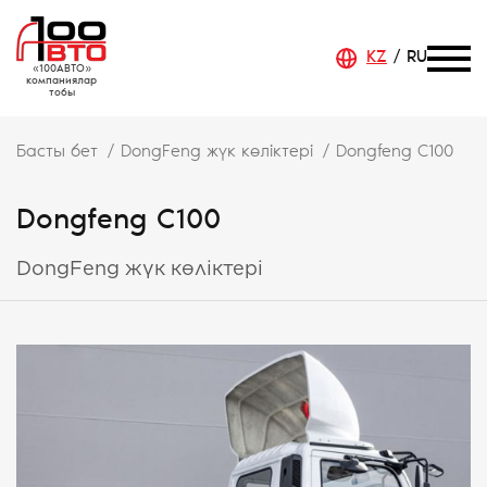
KZ
RU
«100АВТО»
компаниялар
тобы
Басты бет
DongFeng жүк көліктері
Dongfeng C100
Dongfeng C100
DongFeng жүк көліктері