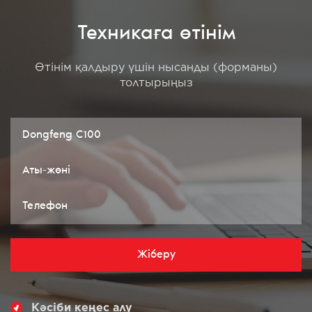
Техникаға өтінім
Өтінім қалдыру үшін нысанды (форманы)
толтырыңыз
Жіберу
Кәсіби кеңес алу