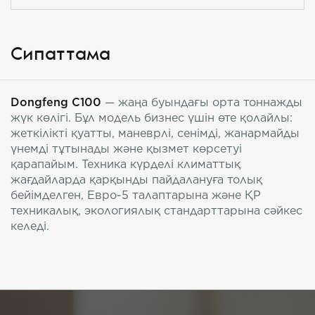
Сипаттама
Dongfeng C100
— жаңа буындағы орта тоннажды
жүк көлігі. Бұл модель бизнес үшін өте қолайлы:
жеткілікті қуатты, маневрлі, сенімді, жанармайды
үнемді тұтынады және қызмет көрсетуі
қарапайым. Техника күрделі климаттық
жағдайларда қарқынды пайдалануға толық
бейімделген, Евро-5 талаптарына және ҚР
техникалық, экологиялық стандарттарына сәйкес
келеді.