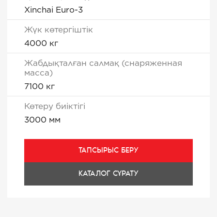
Xinchai Euro-3
Жүк көтергіштік
4000 кг
Жабдықталған салмақ (снаряженная
масса)
7100 кг
Көтеру биіктігі
3000 мм
ТАПСЫРЫС БЕРУ
КАТАЛОГ СҰРАТУ