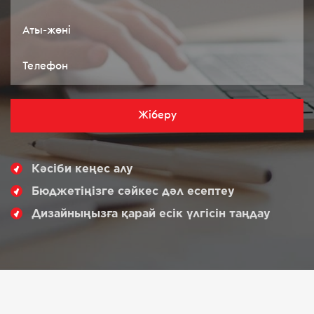
Жіберу
Кәсіби кеңес алу
Бюджетіңізге сәйкес дәл есептеу
Дизайныңызға қарай есік үлгісін таңдау