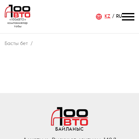
KZ
RU
«100АВТО»
компаниялар
тобы
Басты бет
БАЙЛАНЫС